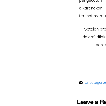
pengecatan
dikarenakan
terlihat memu
Setelah pro
dalam) dila
berop
Uncategoriz
Leave a R