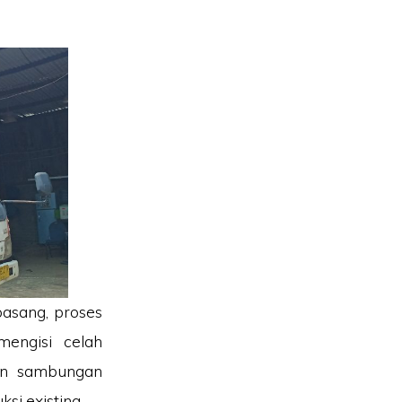
pasang, proses
mengisi celah
an sambungan
si existing.