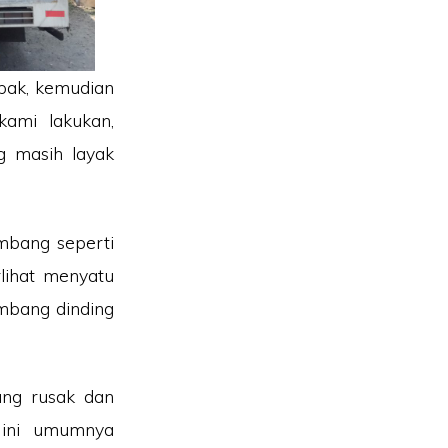
mpak, kemudian
ami lakukan,
g masih layak
mbang seperti
lihat menyatu
ombang dinding
ang rusak dan
 ini umumnya