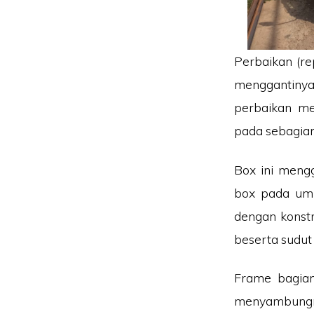
Perbaikan (re
menggantiny
perbaikan me
pada sebagian
Box ini meng
box pada umu
dengan konstr
beserta sudut
Frame bagian
menyambungn