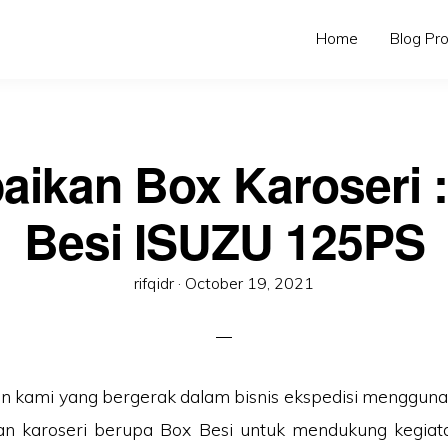
Home
Blog Pr
aikan Box Karoseri 
Besi ISUZU 125PS
Posted
rifqidr ·
October 19, 2021
on
ien kami yang bergerak dalam bisnis ekspedisi mengguna
aan karoseri berupa Box Besi untuk mendukung kegiata